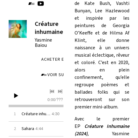
de Kate Bush, Vashti
Bunyan, Lee Hazlewood
et inspirée par les
Créature
peintures de Georgia
inhumaine
O’Keeffe et de Hilma Af
Yasmine
Klint, elle donne
Baïou
naissance à un univers
musical éclectique, rêveur
ACHETER EN FORMAT ALBUM
et coloré. C’est en 2020,
alors en plein
VOIR SUR BANDCAMP
confinement, qu’elle
regroupe poèmes et
ballades folks qui se
retrouveront sur son
0:00
/
???
premier mini-album.
4:30
1
Créature inhumaine
Avec le premier
EP
Créature Inhumaine
4:44
2
Sahara
(2024)
, Yasmine